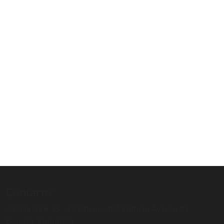
Contacto:
Calle 93 # 15 - 27 Oficina 404 Edificio Avante 93
Bogotá, Colombia